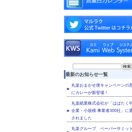
Search
for:
最新のお知らせ一覧
丸楽おまかせ便キャンペーンの
にカレーが新登場！
丸楽紙業株式会社が「はばたく
企業・小規模 事業者300社」に
されました
丸楽グループ ペーパーサミッ