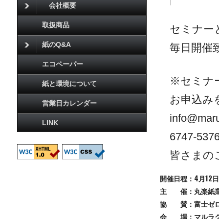
会社概要
取扱商品
セミナーと
紙のQ&A
毎日開催
エコペーパー
※セミナ
紙と環境について
お申込み
営業日カレンダー
info@m
LINK
6747-537
皆さまの
開催日程：4月12日（
主 催：丸楽紙
協 賛：富士ゼロ
会 場：マルラク