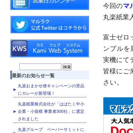
今回の
マ
丸楽紙業
富士ゼロッ
ンプルを
実機にて
Search
皆様にご
最新のお知らせ一覧
for:
さい。
丸楽おまかせ便キャンペーンの景品
にカレーが新登場！
丸楽紙業株式会社が「はばたく中小
企業・小規模 事業者300社」に選定
されました
丸楽グループ ペーパーサミットに