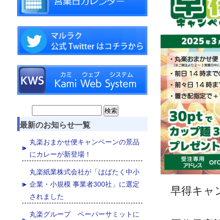
Search
最新のお知らせ一覧
for:
丸楽おまかせ便キャンペーンの景品
にカレーが新登場！
丸楽紙業株式会社が「はばたく中小
企業・小規模 事業者300社」に選定
早得キャ
されました
丸楽グループ ペーパーサミットに