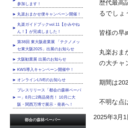
歴代最高
参加します！
るでしょ
丸楽おまかせ便キャンペーン開催！
丸楽ガイドブックvol.11【かみやね
皆様の早
ん！】が完成しました！
第38回 東大阪産業展 「テクノメッ
セ東大阪2025」出展のお知らせ
丸楽おま
大阪勧業展 出展のお知らせ
の大チャ
KWS導入キャンペーン開催中！
オンラインLIVEのお知らせ
期間は20
プレスリリース「都会の森林ペーパ
ー」8月に2商品発売！ 10月に大
不明な点
阪・関西万博で展示・発表へ！
2025年3月
都会の森林ペーパー