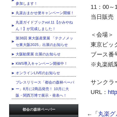
参加します！
11：00～
丸楽おまかせ便キャンペーン開催！
当日販売 
丸楽ガイドブックvol.11【かみやね
ん！】が完成しました！
＜会場＞
第38回 東大阪産業展 「テクノメッ
東京ビッ
セ東大阪2025」出展のお知らせ
ブース番号
大阪勧業展 出展のお知らせ
※丸楽紙
KWS導入キャンペーン開催中！
オンラインLIVEのお知らせ
サンクラ
プレスリリース「都会の森林ペーパ
ー」8月に2商品発売！ 10月に大
URL：
htt
阪・関西万博で展示・発表へ！
都会の森林ペーパー
←「
丸楽グ