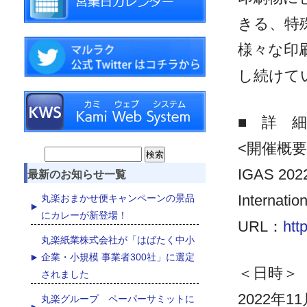
きる、特
様々な印
し続けて
■ 詳 細
<開催概要
Search
最新のお知らせ一覧
for:
IGAS 
Internatio
丸楽おまかせ便キャンペーンの景品
にカレーが新登場！
URL：
htt
丸楽紙業株式会社が「はばたく中小
企業・小規模 事業者300社」に選定
＜日時＞
されました
2022年1
丸楽グループ ペーパーサミットに