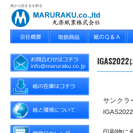
紙から始まるを創る
IGAS2
サンクラー
IGAS2
印刷物に