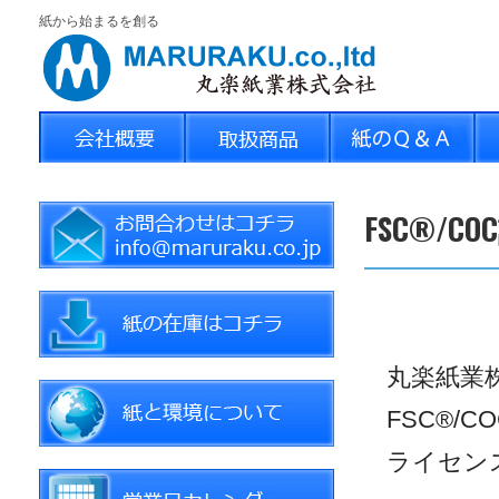
紙から始まるを創る
FSC®/
丸楽紙業株
FSC®/
ライセンス番