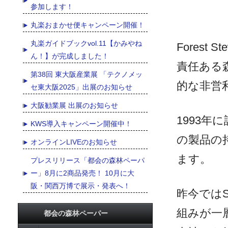
参加します！
丸楽おまかせ便キャンペーン開催！
丸楽ガイドブックvol.11【かみやね
Forest 
ん！】が完成しました！
責任ある
第38回 東大阪産業展 「テクノメッ
的な非営
セ東大阪2025」出展のお知らせ
大阪勧業展 出展のお知らせ
1993年
KWS導入キャンペーン開催中！
の製品の
オンラインLIVEのお知らせ
ます。
プレスリリース「都会の森林ペーパ
ー」8月に2商品発売！ 10月に大
阪・関西万博で展示・発表へ！
昨今では
組みが一
都会の森林ペーパー