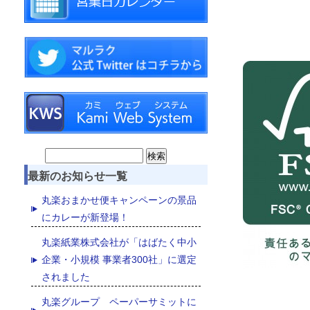
Search
最新のお知らせ一覧
for:
丸楽おまかせ便キャンペーンの景品
にカレーが新登場！
丸楽紙業株式会社が「はばたく中小
企業・小規模 事業者300社」に選定
されました
丸楽グループ ペーパーサミットに