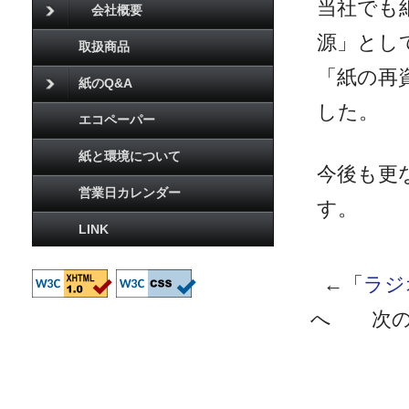
当社でも
会社概要
源」とし
取扱商品
「紙の再
紙のQ&A
した。
エコペーパー
紙と環境について
今後も更
営業日カレンダー
す。
LINK
←「
ラジ
へ 次の