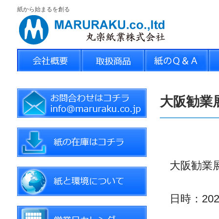
紙から始まるを創る
大阪勧業展
大阪勧業
日時：20