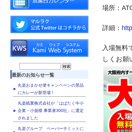
場所：AT
詳細：
htt
入場無料
しくお願
Search
最新のお知らせ一覧
for:
丸楽おまかせ便キャンペーンの景品
にカレーが新登場！
丸楽紙業株式会社が「はばたく中小
企業・小規模 事業者300社」に選定
されました
丸楽グループ ペーパーサミットに