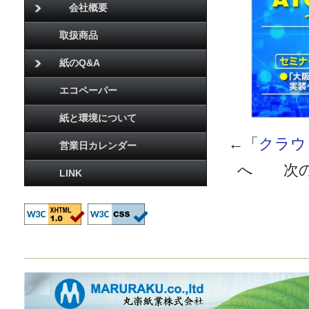
会社概要
取扱商品
紙のQ&A
エコペーパー
紙と環境について
←「
クラウ
営業日カレンダー
へ 次の
LINK