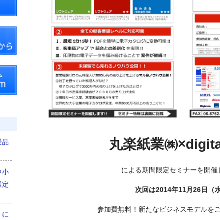
丸楽紙業㈱×digita
景品
による期間限定セミナーを開催
中小
選定
次回は2014年11月26日（
参加費無料！新たなビジネスモデルを
トに