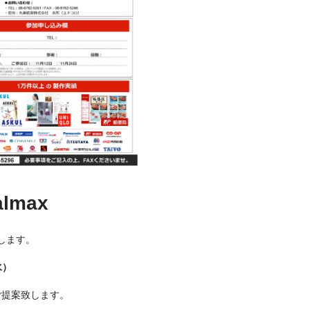
lmax
します。
水）
ご提案致します。