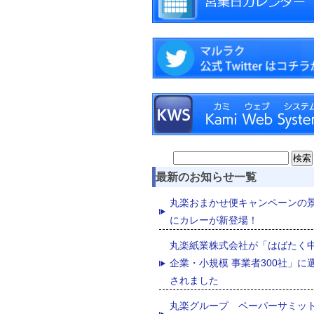
Search
for:
最新のお知らせ一覧
丸楽おまかせ便キャンペーンの
にカレーが新登場！
丸楽紙業株式会社が「はばたく
企業・小規模 事業者300社」に
されました
丸楽グループ ペーパーサミッ